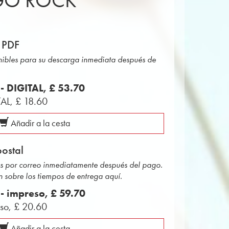
GO ROCK
 PDF
onibles para su descarga inmediata después de
 - DIGITAL,
£ 53.70
TAL,
£ 18.60
Añadir a la cesta
ostal
das por correo inmediatamente después del pago.
 sobre los tiempos de entrega aquí.
 - impreso,
£ 59.70
eso,
£ 20.60
Añadir a la cesta