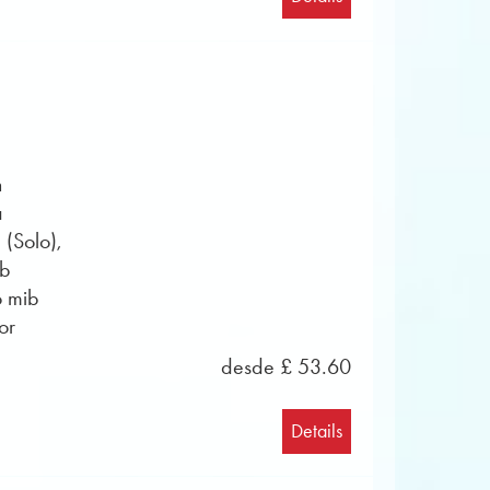
anual, así como himnos y sonidos
ltad media. Compositores y arreglistas
li representan la música de la más alta
y son muy populares entre los jóvenes
as de muestra en formato PDF se pueden
n
 ahora las partituras para la orquesta
a
 (Solo),
ib
o mib
or
desde £ 53.60
Details