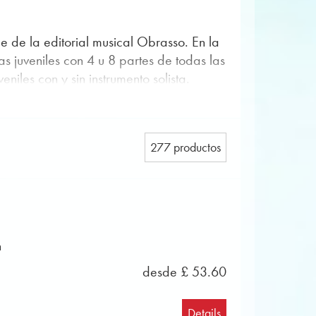
le de la editorial musical Obrasso. En la
 juveniles con 4 u 8 partes de todas las
niles con y sin instrumento solista.
 en Obrasso para las siguientes
277 productos
s juveniles flexibles. Cada voz puede ser
s.
 juveniles flexibles. Cada voz puede ser
n
s.
ede ser buscada fácilmente usando la
desde £ 53.60
ículas y musicales, marchas, polcas,
 De esta manera, puede encontrar
Details