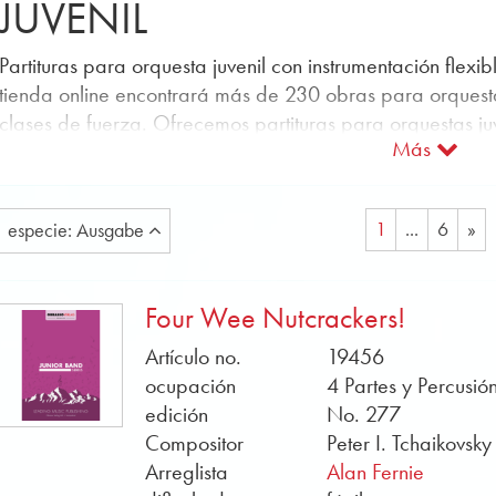
JUVENIL
Partituras para orquesta juvenil con instrumentación flexib
tienda online encontrará más de 230 obras para orquestas
clases de fuerza. Ofrecemos partituras para orquestas juve
Más
Las partituras para orquestas juveniles están disponibles
instrumentaciones:
1
...
6
»
Orquesta juvenil con 4 partes y percusión
especie: Ausgabe
Cada título está dispuesto en cuatro partes para orquesta
puntuada individualmente con los instrumentos disponible
Four Wee Nutcrackers!
Orquesta juvenil con 8 partes y percusión
Artículo no.
19456
Cada título está dispuesto en ocho partes para orquestas
ocupación
4 Partes y Percusió
puntuada individualmente con los instrumentos disponible
edición
No. 277
La música de orquesta juvenil para cualquier ocasión pu
Compositor
Peter I. Tchaikovsky
función de filtro de género: Entretenimiento, temas de pel
Arreglista
Alan Fernie
piezas de música, oberturas clásicas y transcripciones.