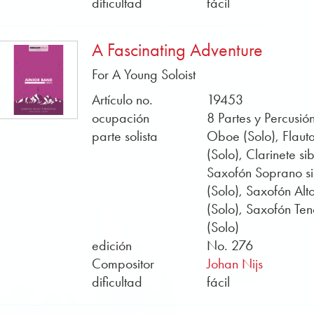
dificultad
fácil
rápidamente las partituras adecuadas para su concierto 
navideños para el concierto de su iglesia.
A Fascinating Adventure
Las obras están clasificadas desde muy fácil hasta dificu
conocidos como Rob J. Hume, Stephen D. Wood y Urs Stäh
For A Young Soloist
calidad. Todos ellos publican sus partituras con Obrasso 
Artículo no.
19453
músicos de viento. Los archivos de sonido y las partitur
ocupación
8 Partes y Percusió
encontrar gratuitamente en nuestra tienda online. Compre
parte solista
Oboe (Solo), Flaut
juvenil flexible de Obrasso en línea.
(Solo), Clarinete sib
Saxofón Soprano s
(Solo), Saxofón Alt
(Solo), Saxofón Ten
(Solo)
edición
No. 276
Compositor
Johan Nijs
dificultad
fácil