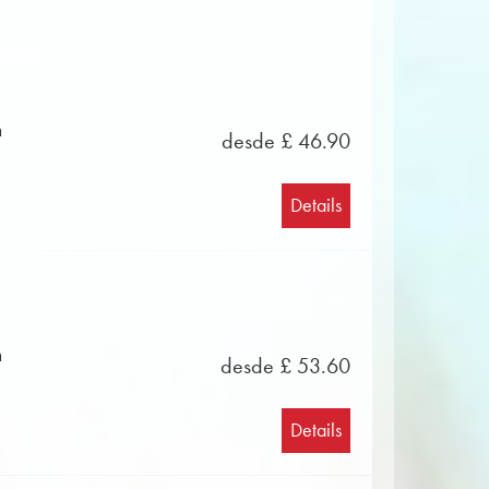
n
desde £ 46.90
Details
n
desde £ 53.60
Details