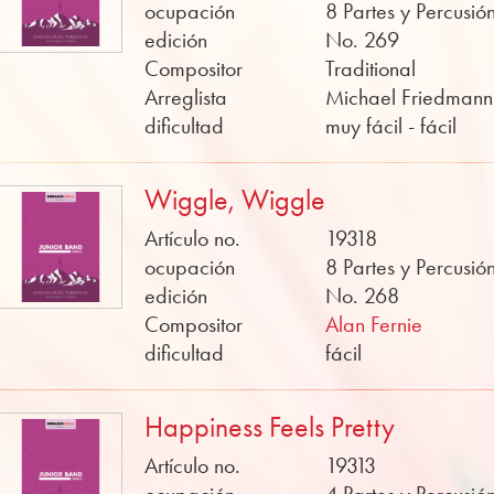
ocupación
8 Partes y Percusió
edición
No. 269
Compositor
Traditional
Arreglista
Michael Friedmann
dificultad
muy fácil - fácil
Wiggle, Wiggle
Artículo no.
19318
ocupación
8 Partes y Percusió
edición
No. 268
Compositor
Alan Fernie
dificultad
fácil
Happiness Feels Pretty
Artículo no.
19313