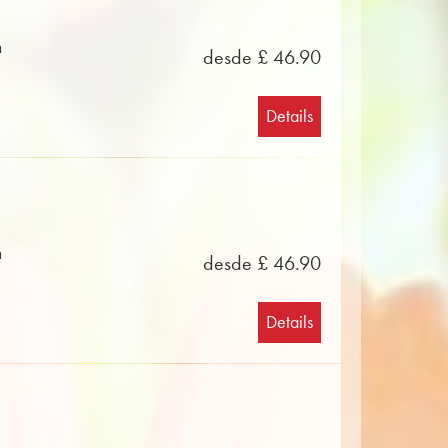
n
desde £ 46.90
Details
n
desde £ 46.90
Details