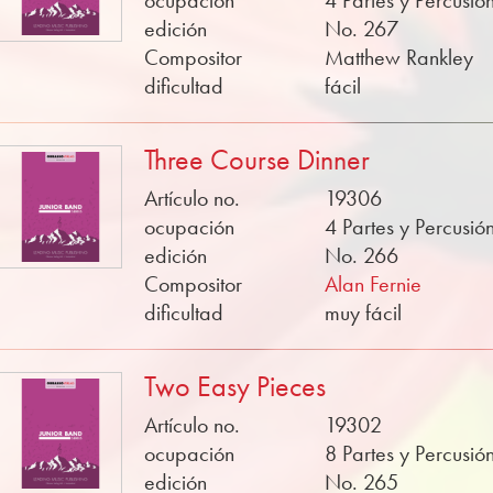
ocupación
4 Partes y Percusió
edición
No. 267
Compositor
Matthew Rankley
dificultad
fácil
Three Course Dinner
Artículo no.
19306
ocupación
4 Partes y Percusió
edición
No. 266
Compositor
Alan Fernie
dificultad
muy fácil
Two Easy Pieces
Artículo no.
19302
ocupación
8 Partes y Percusió
edición
No. 265