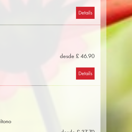
Details
desde £ 46.90
Details
ítono