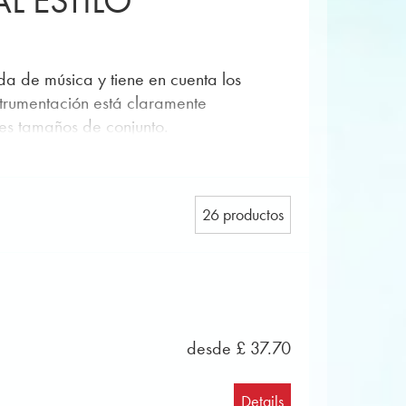
L ESTILO
da de música y tiene en cuenta los
strumentación está claramente
tes tamaños de conjunto.
les disponibles como alternativa. Estas
ntercambiarse según sea necesario.
26 productos
 clarinetes II en si bemol • 1 trompeta
I en si bemol • 1 trombón I en do – clave
II en do – clave de fa • 2 trompas
l – clave de sol • 1 tuba I y II – clave
desde £ 37.70
Details