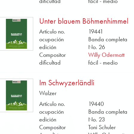
dificultad
fácil - medio
1 flauta • 1 trombón I en si bemol – clave de sol • 1 
• 1 trombón II en si bemol – clave de sol • 1 trompa I
Unter blauem Böhmenhimmel
trombón III en si bemol – clave de sol • 2 trompas teno
Artículo no.
19441
do – clave de fa • 1 bajo en mi bemol – clave de sol •
ocupación
Banda completa
edición
No. 26
Compositor
Willy Odermatt
dificultad
fácil - medio
Im Schwyzerländli
Walzer
Artículo no.
19440
ocupación
Banda completa
edición
No. 23
Compositor
Toni Schuler