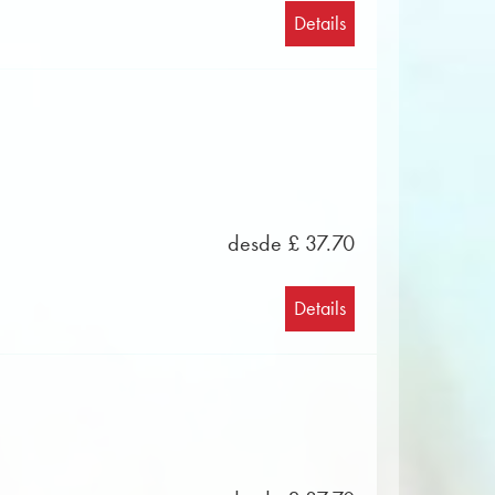
Details
desde £ 37.70
Details