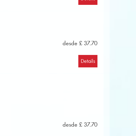
trompa I en mi bemol • 1 trompa I en fa
I en mi bemol • 1 trompa II en fa • 1
r en do – clave de fa • 2 barítonos en
 1 bajo en si bemol – clave de sol
desde £ 37.70
Details
desde £ 37.70