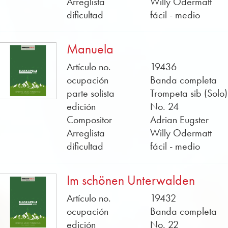
Arreglista
Willy Odermatt
dificultad
fácil - medio
Manuela
Artículo no.
19436
ocupación
Banda completa
parte solista
Trompeta sib (Solo)
edición
No. 24
Compositor
Adrian Eugster
Arreglista
Willy Odermatt
dificultad
fácil - medio
Im schönen Unterwalden
Artículo no.
19432
ocupación
Banda completa
edición
No. 22