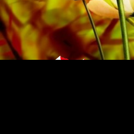
PARTITURAS Y MÚSICA DE OBRASSO
Obrasso-Verlag AG
Baselstrasse 23c · 4537 Wiedlisbach · Suiza
Protección de datos
|
Condiciones generales
|
Pie