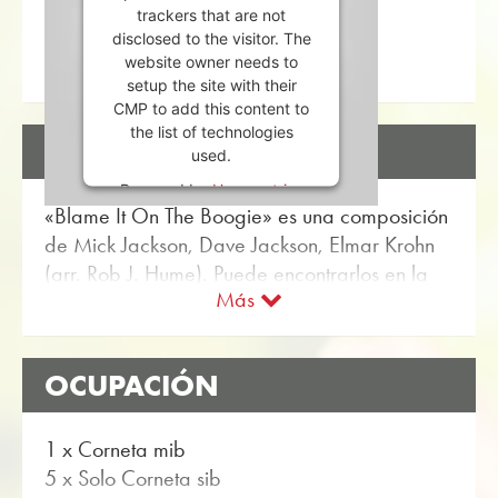
trackers that are not
disclosed to the visitor. The
website owner needs to
setup the site with their
CMP to add this content to
the list of technologies
DESCRIPCIÓN
used.
Powered by
Usercentrics
«Blame It On The Boogie» es una composición
Consent Management
Platform
de Mick Jackson, Dave Jackson, Elmar Krohn
(arr. Rob J. Hume). Puede encontrarlos en la
Más
tienda online de Obrasso Partitura para
banda de metales con el artículo no. 17742
disponible. La partitura se clasifica en Nivel de
OCUPACIÓN
dificultad B / C (fácil a medio). Más Música
para entretenimiento por banda de metales se
puede encontrar utilizando la función de
1 x Corneta mib
búsqueda flexible.
5 x Solo Corneta sib