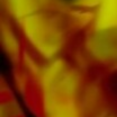
Todas las partituras de Obrasso están
realizadas en papel de alta calidad. El papel
de nota ligeramente amarillento ofrece un
buen contraste y es agradable a la vista en
condiciones de iluminación difíciles. La entrega
a clientes privados en todo el mundo está libre
de gastos de envío. Ordene sus partituras
ahora directamente de Obrasso Verlag.