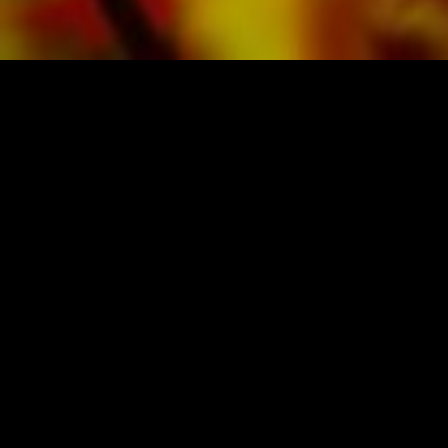
PARTITURAS Y MÚSICA DE OBRASSO
Obrasso-Verlag AG
Baselstrasse 23c · 4537 Wiedlisbach · Suiza
Protección de datos
|
Condiciones generales
|
Pie
de imprenta
COMPRA MÚSICA DEL EDITOR
ORIGINAL