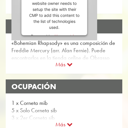
website owner needs to
setup the site with their
CMP to add this content to
the list of technologies
DESCRIPCIÓN
used.
Powered by
Usercentrics
«Bohemian Rhapsody» es una composición de
Consent Management
Platform
Freddie Mercury (arr. Alan Fernie). Puede
encontrarlos en la tienda online de Obrasso
Más
Partitura para banda de metales con el
artículo no. 16799 disponible. La partitura se
clasifica en Nivel de dificultad B / C (fácil a
OCUPACIÓN
medio). Más Música para entretenimiento por
banda de metales se puede encontrar
utilizando la función de búsqueda flexible.
1 x Corneta mib
5 x Solo Corneta sib
Utilice la puntuación de prueba gratuita para
3 x 2er Corneta sib
«Bohemian Rhapsody» y obtenga una
Más
2 x 3er Corneta sib
impresión musical de las muestras de audio y