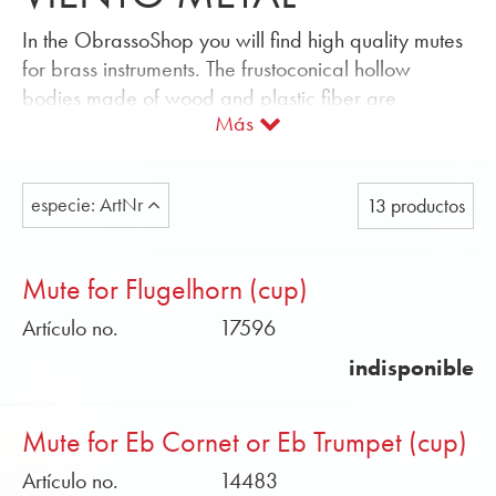
In the ObrassoShop you will find high quality mutes
for brass instruments. The frustoconical hollow
bodies made of wood and plastic fiber are
Más
characterized by an outstanding timbre. The
“Straight” and “Cup” mutes are handcrafted and
sold exclusively in Switzerland.
especie: ArtNr
13 productos
Mute for Flugelhorn (cup)
Artículo no.
17596
indisponible
Mute for Eb Cornet or Eb Trumpet (cup)
Artículo no.
14483