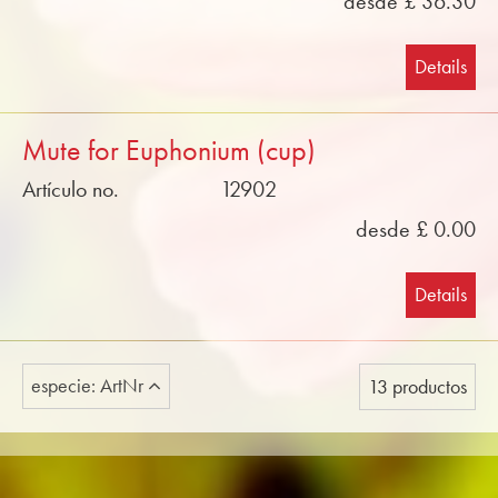
desde £ 36.30
Details
Mute for Euphonium (cup)
Artículo no.
12902
desde £ 0.00
Details
especie: ArtNr
13 productos