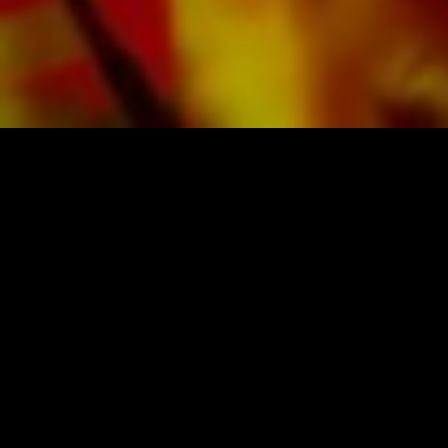
PARTITURAS Y MÚSICA DE OBRASSO
Obrasso-Verlag AG
Baselstrasse 23c · 4537 Wiedlisbach · Suiza
Protección de datos
|
Condiciones generales
|
Pie
de imprenta