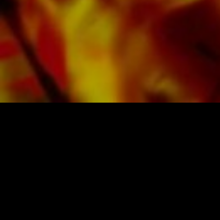
buen contraste y es agradable a la vista en
condiciones de iluminación difíciles. La entrega
a clientes privados en todo el mundo está libre
de gastos de envío. Ordene sus partituras
ahora directamente de Obrasso Verlag.
PARTITURAS Y MÚSICA DE OBRASSO
Obrasso-Verlag AG
Baselstrasse 23c · 4537 Wiedlisbach · Suiza