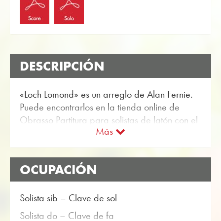
DESCRIPCIÓN
«Loch Lomond» es un arreglo de Alan Fernie.
Puede encontrarlos en la tienda online de
Obrasso Partitura para solistas de latón con el
Más
artículo no. 17720 disponible. La partitura se
clasifica en Nivel de dificultad B (fácil). Más
Música para entretenimiento por solistas de
OCUPACIÓN
latón se puede encontrar utilizando la función
de búsqueda flexible.
Solista sib – Clave de sol
Utilice la puntuación de prueba gratuita para
«Loch Lomond» y obtenga una impresión
Solista do – Clave de fa