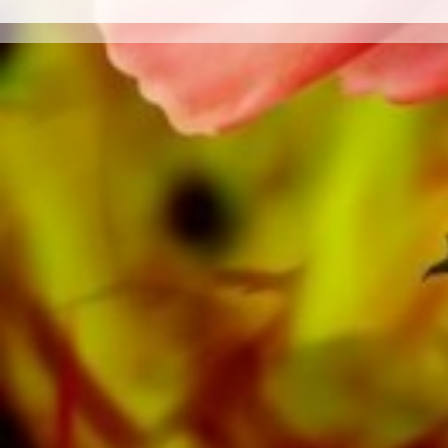
formatos como Banda de metales, Banda de
Música, Orquesta de viento juvenil, Ensamble
de metales, Ensamble de viento madera,
Orquesta Sinfónica tanto como CDs y
Educación musical. Una gran parte de la
literatura del editor de las principales bandas
de música como Black Dyke Band, Cory
Band, Brighouse & Rastrick Band o
Oberaargauer Brass Band se grabó en
Obrasso Records. Todos los operadores de
sonido también están disponibles digitalmente
en los populares portales de Apple, Amazon,
Google, Spotify y otros proveedores en todo el
mundo.
Todas las partituras de Obrasso están
realizadas en papel de alta calidad. El papel
de nota ligeramente amarillento ofrece un