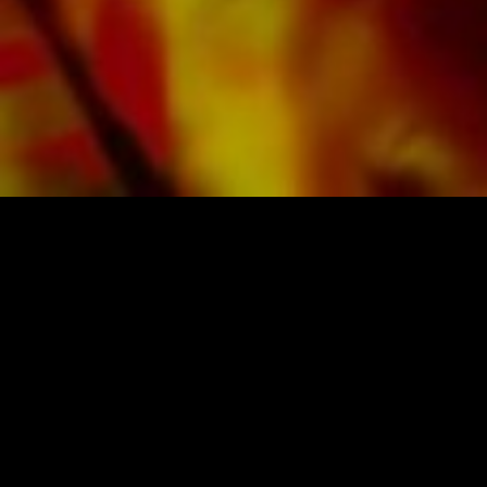
PARTITURAS Y MÚSICA DE OBRASSO
Obrasso-Verlag AG
Baselstrasse 23c · 4537 Wiedlisbach · Suiza
Protección de datos
|
Condiciones generales
|
Pie