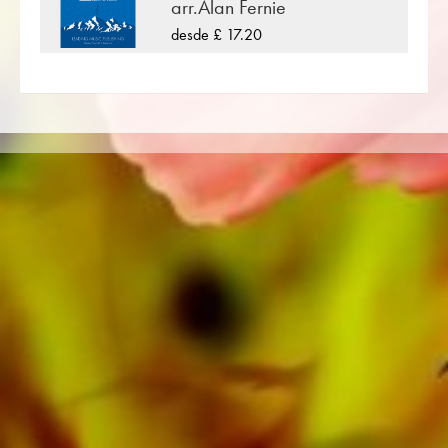
d’amour (Edward Elgar) • Le petit Nègre
arr.Alan Fernie
(Claude Debussy) • Klavierkonzert Nr. 2 –
desde £ 17.20
Moderato (Sergei Rachmaninow) • Sinfonie
Nr. 1 – 3. Satz (Gustav Mahler)
«Classics For Two» es un acuerdo de Joram
Bots. Puede encontrarlos en la tienda online de
Obrasso Partituras para Dúo para 2
instrumentos de viento metal con el artículo no.
18757 disponible. La partitura se clasifica en
Nivel de dificultad A/B (muy fácil – fácil).
Más música clásica por Partituras para Dúo
para 2 instrumentos de viento metal se puede
encontrar utilizando la función de búsqueda
flexible.
Utilice la puntuación de prueba gratuita para