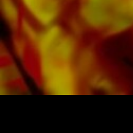
«Classics For Two» y obtenga una impresión
musical de las muestras de audio y videos
disponibles para el Partituras para Dúo para 2
instrumentos de viento metal pieza. Con la
función de búsqueda fácil de usar en la tienda
web de Obrasso, puede encontrar en unos
pocos pasos más partituras de Joram Bots por
Partituras para Dúo para 2 instrumentos de
viento metal. Para que pueda completar su
programa de conciertos, todas las partituras
se pueden mostrar con un clic en música
clásica en el Nivel de dificultad A/B (muy fácil
– fácil).
«Classics For Two» es una de las muchas
composiciones de música de metal que ha
publicado Musikverlag Obrasso. Cerca de
Joram Bots más de 100 compositores y