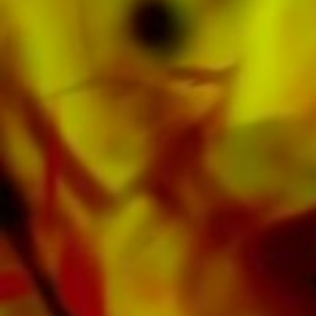
Band, Brighouse & Rastrick Band o
Oberaargauer Brass Band se grabó en
Obrasso Records. Todos los operadores de
sonido también están disponibles digitalmente
en los populares portales de Apple, Amazon,
Google, Spotify y otros proveedores en todo el
mundo.
Todas las partituras de Obrasso están
realizadas en papel de alta calidad. El papel
de nota ligeramente amarillento ofrece un
buen contraste y es agradable a la vista en
condiciones de iluminación difíciles. La entrega
a clientes privados en todo el mundo está libre
de gastos de envío. Ordene sus partituras
ahora directamente de Obrasso Verlag.