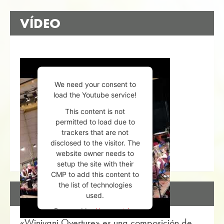
VÍDEO
We need your consent to
load the Youtube service!
This content is not
permitted to load due to
trackers that are not
disclosed to the visitor. The
website owner needs to
setup the site with their
CMP to add this content to
the list of technologies
DESCRIPCIÓN
used.
Powered by
Usercentrics
«Winivani Overture» es una composición de
Consent Management