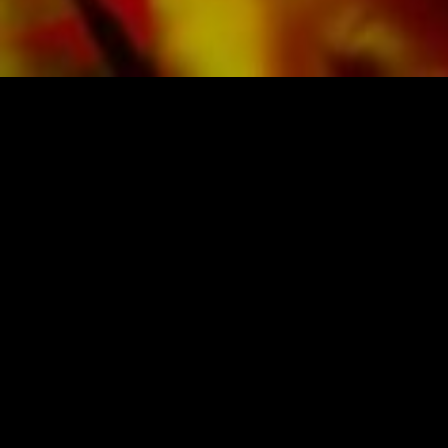
PARTITURAS Y MÚSICA DE OBRASSO
Obrasso-Verlag AG
Baselstrasse 23c · 4537 Wiedlisbach · Suiza
Protección de datos
|
Condiciones generales
|
Pie
de imprenta
COMPRA MÚSICA DEL EDITOR