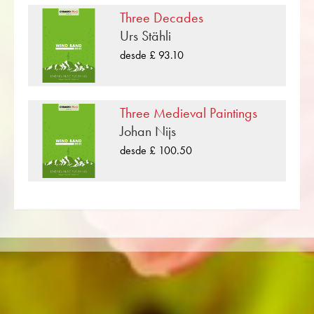
las partituras se pueden mostrar con un clic en
Three Decades
Composiciones originales en el Nivel de
Urs Stähli
dificultad B (fácil) .
desde £ 93.10
«Winivani Overture» es una de las muchas
composiciones de música de metal que ha
publicado Musikverlag Obrasso. Cerca de
Three Medieval Paintings
Johan Nijs más de 100 compositores y
Johan Nijs
arreglistas trabajan para la editorial musical
desde £ 100.50
suiza. Además de la partitura de banda de
música también encontrará literatura en otros
formatos como Banda de metales, Banda de
Música, Orquesta de viento juvenil, Ensamble
de metales, Ensamble de viento madera,
Orquesta Sinfónica tanto como CDs y
Educación musical. Una gran parte de la
literatura del editor de las principales bandas
de música como Black Dyke Band, Cory