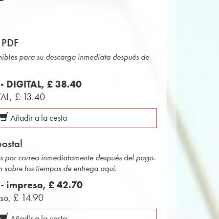
P
 PDF
onibles para su descarga inmediata después de
 - DIGITAL,
£ 38.40
TAL,
£ 13.40
Añadir a la cesta
ostal
das por correo inmediatamente después del pago.
 sobre los tiempos de entrega aquí.
 - impreso,
£ 42.70
eso,
£ 14.90
Añadir a la cesta