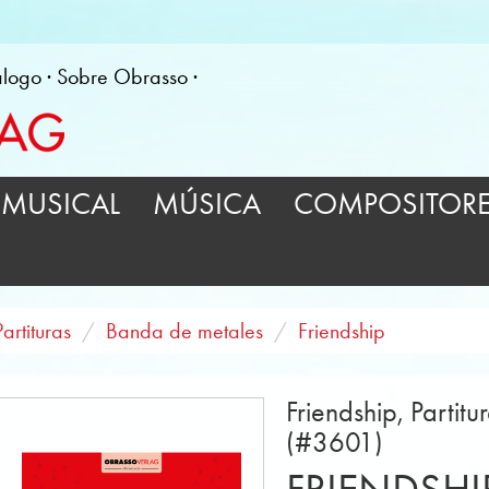
álogo
Sobre Obrasso
MUSICAL
MÚSICA
COMPOSITOR
Partituras
Banda de metales
Friendship
Friendship, Parti
(#3601)