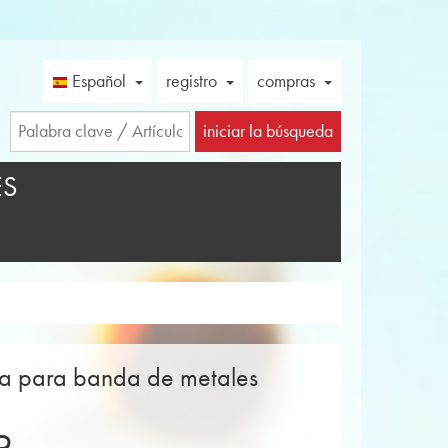
Español
registro
compras
iniciar la búsqueda
ES
tura para banda de metales