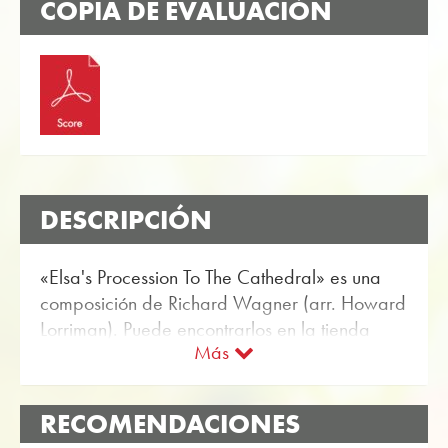
COPIA DE EVALUACIÓN
DESCRIPCIÓN
«Elsa's Procession To The Cathedral» es una
composición de Richard Wagner (arr. Howard
Lorriman). Puede encontrarlos en la tienda
Más
online de Obrasso Partitura para banda de
metales con el artículo no. 18576 disponible.
La partitura se clasifica en Nivel de dificultad
RECOMENDACIONES
C (medio). Más música clásica por banda de