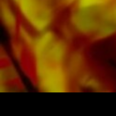
mundo.
Todas las partituras de Obrasso están
realizadas en papel de alta calidad. El papel
de nota ligeramente amarillento ofrece un
buen contraste y es agradable a la vista en
condiciones de iluminación difíciles. La entrega
a clientes privados en todo el mundo está libre
de gastos de envío. Ordene sus partituras
ahora directamente de Obrasso Verlag.