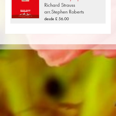
Richard Strauss
Cerca de Richard Wagner más de 100
arr.Stephen Roberts
compositores y arreglistas trabajan para la
desde £ 56.00
editorial musical suiza. Además de la partitura
de banda de metales también encontrará
literatura en otros formatos como Banda de
metales, Banda de Música, Orquesta de
viento juvenil, Ensamble de metales, Ensamble
de viento madera, Orquesta Sinfónica tanto
como CDs y Educación musical. Una gran
parte de la literatura del editor de las
principales bandas de música como Black
Dyke Band, Cory Band, Brighouse & Rastrick
Band o Oberaargauer Brass Band se grabó
en Obrasso Records. Todos los operadores de
sonido también están disponibles digitalmente
en los populares portales de Apple, Amazon,
Google, Spotify y otros proveedores en todo el