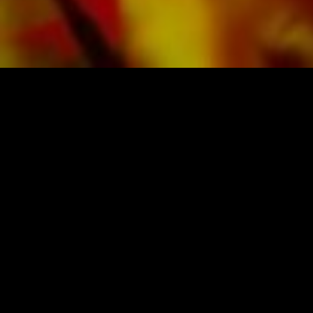
a clientes privados en todo el mundo está libre
de gastos de envío. Ordene sus partituras
ahora directamente de Obrasso Verlag.
PARTITURAS Y MÚSICA DE OBRASSO
Obrasso-Verlag AG
Baselstrasse 23c · 4537 Wiedlisbach · Suiza
Protección de datos
|
Condiciones generales
|
Pie
de imprenta