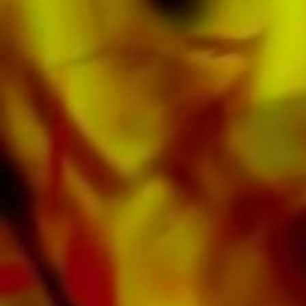
de metales, Ensamble de viento madera,
Orquesta Sinfónica tanto como CDs y
Educación musical. Una gran parte de la
literatura del editor de las principales bandas
de música como Black Dyke Band, Cory
Band, Brighouse & Rastrick Band o
Oberaargauer Brass Band se grabó en
Obrasso Records. Todos los operadores de
sonido también están disponibles digitalmente
en los populares portales de Apple, Amazon,
Google, Spotify y otros proveedores en todo el
mundo.
Todas las partituras de Obrasso están
realizadas en papel de alta calidad. El papel
de nota ligeramente amarillento ofrece un
buen contraste y es agradable a la vista en
condiciones de iluminación difíciles. La entrega