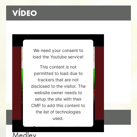
VÍDEO
We need your consent to
load the Youtube service!
This content is not
permitted to load due to
trackers that are not
disclosed to the visitor. The
website owner needs to
setup the site with their
CMP to add this content to
the list of technologies
DESCRIPCIÓN
used.
Powered by
Usercentrics
Medley
Consent Management