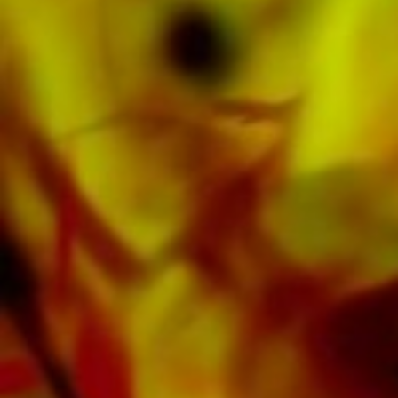
Todas las partituras de Obrasso están
realizadas en papel de alta calidad. El papel
de nota ligeramente amarillento ofrece un
buen contraste y es agradable a la vista en
condiciones de iluminación difíciles. La entrega
a clientes privados en todo el mundo está libre
de gastos de envío. Ordene sus partituras
ahora directamente de Obrasso Verlag.