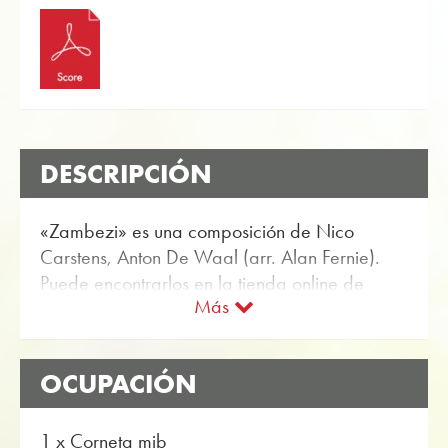
DESCRIPCIÓN
«Zambezi» es una composición de Nico
Carstens, Anton De Waal (arr. Alan Fernie).
Puede encontrarlos en la tienda online de
Más
Obrasso Partitura para banda de metales con
el artículo no. 17102 disponible. La partitura se
clasifica en Nivel de dificultad B (fácil). Más
OCUPACIÓN
Música para entretenimiento por banda de
metales se puede encontrar utilizando la
función de búsqueda flexible.
1 x Corneta mib