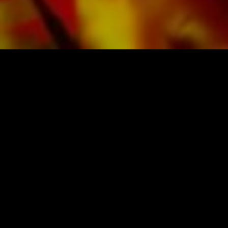
PARTITURAS Y MÚSICA DE OBRASSO
Obrasso-Verlag AG
Baselstrasse 23c · 4537 Wiedlisbach · Suiza
Protección de datos
|
Condiciones generales
|
Pie
de imprenta