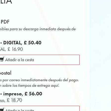
LIA
 PDF
onibles para su descarga inmediata después de
 - DIGITAL,
£ 50.40
TAL,
£ 16.90
Añadir a la cesta
ostal
das por correo inmediatamente después del pago.
 sobre los tiempos de entrega aquí.
 - impreso,
£ 56.00
eso,
£ 18.70
Añadir a la cesta