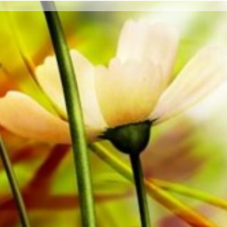
trabajan para la editorial musical suiza. Además de l
2 x 1er Trompa Albo mib
también encontrará literatura en otros formatos com
1 x 1er Bombardino barítono
Orquesta de viento juvenil, Ensamble de metales, En
2 x 2er Bombardino barítono (2er Trombón Tenor)
Sinfónica tanto como CDs y Educación musical. Una gran
1 x 1er Trombón Tenor
las principales bandas de música como Black Dyke Ba
1 x Trombón Bajo
Band o Oberaargauer Brass Band se grabó en Obrass
2 x Bombardino
sonido también están disponibles digitalmente en los 
2 x Tuba mib
Google, Spotify y otros proveedores en todo el mundo.
2 x Tuba sib
1 x Timbal
Todas las partituras de Obrasso están realizadas en p
2 x Percussion / Batería
ligeramente amarillento ofrece un buen contraste y es 
de iluminación difíciles. La entrega a clientes privados
también se incluyen piezas opcionales para:
de envío. Ordene sus partituras ahora directamente d
1 x 1er Trombón Tenor do – Clave de fa
1 x 2er Trombón Tenor do – Clave de fa
1 x Trombón Bajo – Clave de sol