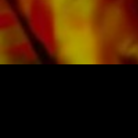
buen contraste y es agradable a la vista en
condiciones de iluminación difíciles. La entrega
a clientes privados en todo el mundo está libre
de gastos de envío. Ordene sus partituras
ahora directamente de Obrasso Verlag.
PARTITURAS Y MÚSICA DE OBRASSO
Obrasso-Verlag AG
Baselstrasse 23c · 4537 Wiedlisbach · Suiza