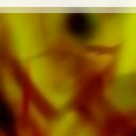
formatos como Banda de metales, Banda de
Música, Orquesta de viento juvenil, Ensamble
de metales, Ensamble de viento madera,
Orquesta Sinfónica tanto como CDs y
Educación musical. Una gran parte de la
literatura del editor de las principales bandas
de música como Black Dyke Band, Cory
Band, Brighouse & Rastrick Band o
Oberaargauer Brass Band se grabó en
Obrasso Records. Todos los operadores de
sonido también están disponibles digitalmente
en los populares portales de Apple, Amazon,
Google, Spotify y otros proveedores en todo el
mundo.
Todas las partituras de Obrasso están
realizadas en papel de alta calidad. El papel
de nota ligeramente amarillento ofrece un