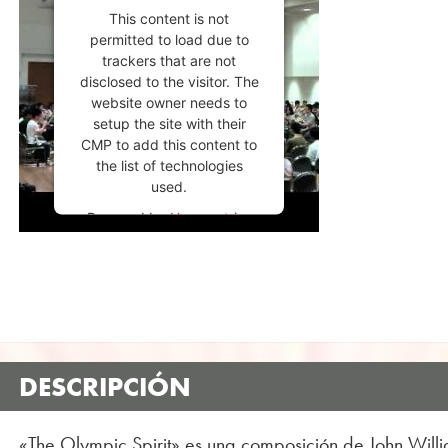
This content is not
permitted to load due to
trackers that are not
disclosed to the visitor. The
website owner needs to
setup the site with their
CMP to add this content to
the list of technologies
used.
Powered by
Usercentrics
Consent Management
Platform
DESCRIPCIÓN
«The Olympic Spirit» es una composición de John Willia