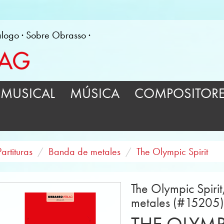
álogo
Sobre Obrasso
MUSICAL
MÚSICA
COMPOSITOR
Partituras
Banda de metales
The Olympic Spirit
The Olympic Spirit
metales (#15205