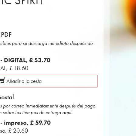
C SPIRIT
 PDF
onibles para su descarga inmediata después de
 - DIGITAL,
£ 53.70
TAL,
£ 18.60
Añadir a la cesta
ostal
das por correo inmediatamente después del pago.
 sobre los tiempos de entrega aquí.
 - impreso,
£ 59.70
eso,
£ 20.60