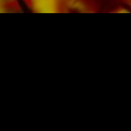
PARTITURAS Y MÚSICA DE OBRASSO
Obrasso-Verlag AG
Baselstrasse 23c · 4537 Wiedlisbach · Suiza
Protección de datos
|
Condiciones generales
|
Pie
de imprenta
COMPRA MÚSICA DEL EDITOR
ORIGINAL