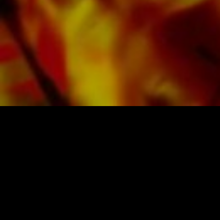
PARTITURAS Y MÚSICA DE OBRASSO
Obrasso-Verlag AG
Baselstrasse 23c · 4537 Wiedlisbach · Suiza