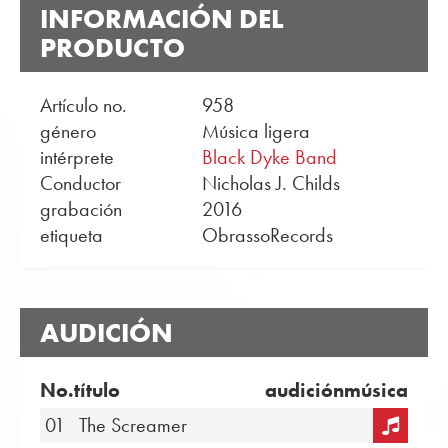
INFORMACIÓN DEL
PRODUCTO
Artículo no.
958
género
Música ligera
intérprete
Black Dyke Band
Conductor
Nicholas J. Childs
grabación
2016
etiqueta
ObrassoRecords
AUDICIÓN
No.
título
audición
música
01
The Screamer