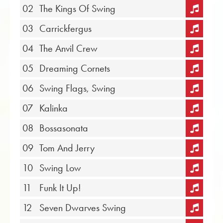
02
The Kings Of Swing
03
Carrickfergus
04
The Anvil Crew
05
Dreaming Cornets
06
Swing Flags, Swing
07
Kalinka
08
Bossasonata
09
Tom And Jerry
10
Swing Low
11
Funk It Up!
12
Seven Dwarves Swing