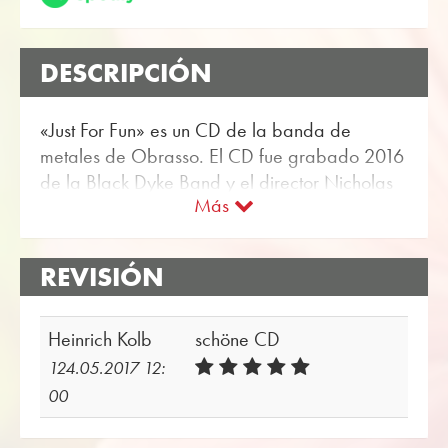
DESCRIPCIÓN
«Just For Fun» es un CD de la banda de
metales de Obrasso. El CD fue grabado 2016
de la Black Dyke Band y el director Nicholas
Más
J. Childs.
El sello musical Obrasso Records pertenece a
la editorial Obrasso de Suiza. El Black Dyke
REVISIÓN
Band ha grabado mucha música para
Obrasso. Puede encontrarlos en la tienda
Heinrich Kolb
schöne CD
online de Obrasso Partitura para banda de
124.05.2017 12:
metales disponible.
00
Todos los operadores de sonido también están
disponibles digitalmente en los populares