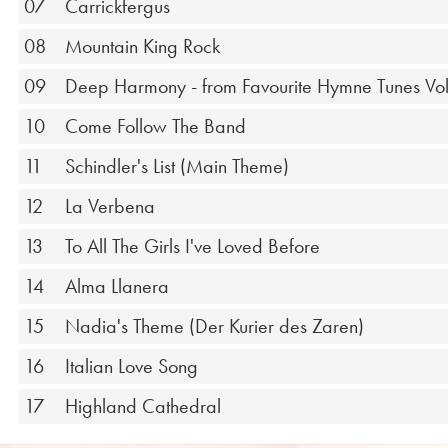
07
Carrickfergus
08
Mountain King Rock
09
Deep Harmony - from Favourite Hymne Tunes Vol
10
Come Follow The Band
11
Schindler's List (Main Theme)
12
La Verbena
13
To All The Girls I've Loved Before
14
Alma Llanera
15
Nadia's Theme (Der Kurier des Zaren)
16
Italian Love Song
17
Highland Cathedral