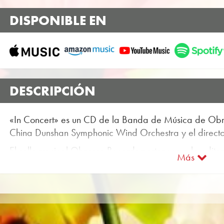
DISPONIBLE EN
DESCRIPCIÓN
«In Concert» es un CD de la Banda de Música de Obr
China Dunshan Symphonic Wind Orchestra y el directo
El sello musical Obrasso Records pertenece a la edito
Más
Dunshan Symphonic Wind Orchestra ha grabado muc
encontrarlos en la tienda online de Obrasso Partitura
Todos los operadores de sonido también están disponib
portales de Apple, Amazon, Google, Spotify y otros p