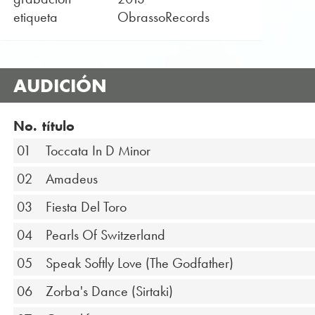
etiqueta
ObrassoRecords
AUDICIÓN
No.
título
01
Toccata In D Minor
02
Amadeus
03
Fiesta Del Toro
04
Pearls Of Switzerland
05
Speak Softly Love (The Godfather)
06
Zorba's Dance (Sirtaki)