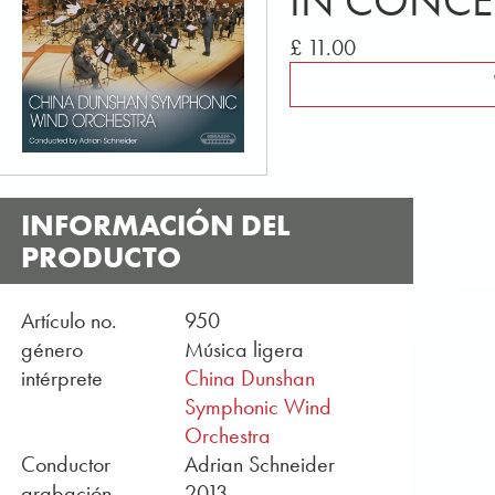
IN CONCE
£ 11.00
INFORMACIÓN DEL
PRODUCTO
Artículo no.
950
género
Música ligera
intérprete
China Dunshan
Symphonic Wind
Orchestra
Conductor
Adrian Schneider
grabación
2013