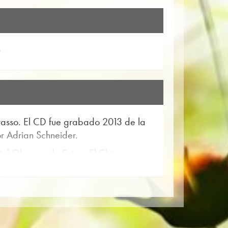
asso. El CD fue grabado 2013 de la
r Adrian Schneider.
rial Obrasso de Suiza. El China
ha música para Obrasso. Puede
 para banda de música disponible.
les digitalmente en los populares
roveedores en todo el mundo.