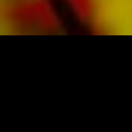
PARTITURAS Y MÚSICA DE OBRASSO
Obrasso-Verlag AG
Baselstrasse 23c · 4537 Wiedlisbach · Suiza
Protección de datos
|
Condiciones generales
|
Pie
de imprenta