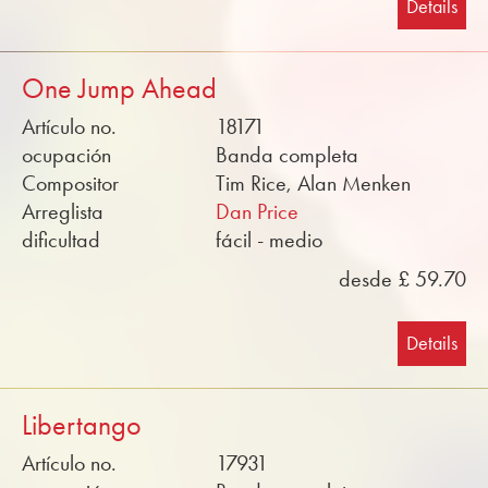
Details
One Jump Ahead
Artículo no.
18171
ocupación
Banda completa
Compositor
Tim Rice, Alan Menken
Arreglista
Dan Price
dificultad
fácil - medio
desde £ 59.70
Details
Libertango
Artículo no.
17931