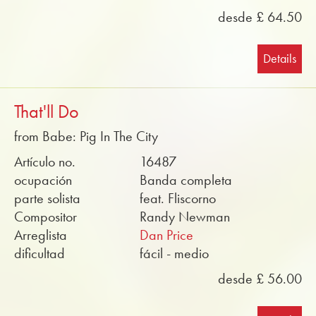
desde £ 64.50
Details
That'll Do
from Babe: Pig In The City
Artículo no.
16487
ocupación
Banda completa
parte solista
feat. Fliscorno
Compositor
Randy Newman
Arreglista
Dan Price
dificultad
fácil - medio
desde £ 56.00