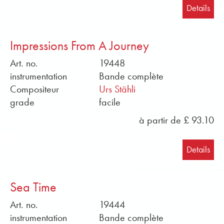
Details
Kosei, de la fanfare des Royal Marines de Sa
Majesté, de la fanfare de concert de l'armée suisse
ou de la fanfare régimentaire Coldstream Guards.
Impressions From A Journey
Des fichiers sonores et des exemples de partitions
au format PDF sont disponibles gratuitement dans
Art. no.
19448
notre boutique en ligne. Commandez dès
instrumentation
Bande complète
maintenant en ligne les partitions de musique pour
Compositeur
Urs Stähli
instruments à vent d'Obrasso.
grade
facile
à partir de £ 93.10
Details
Sea Time
Art. no.
19444
instrumentation
Bande complète