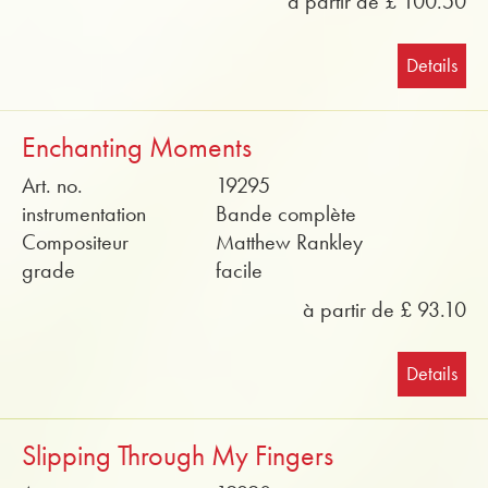
à partir de £ 100.50
Details
Enchanting Moments
Art. no.
19295
instrumentation
Bande complète
Compositeur
Matthew Rankley
grade
facile
à partir de £ 93.10
Details
Slipping Through My Fingers