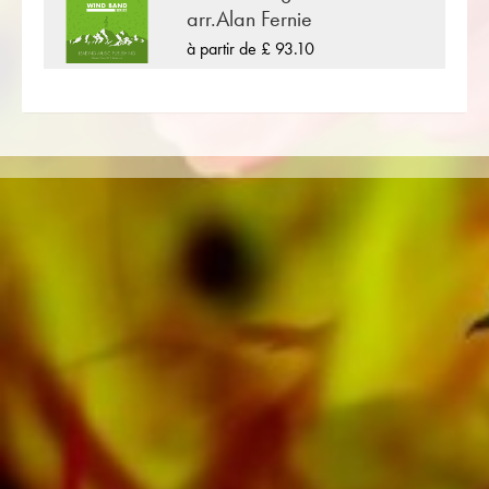
arr.Alan Fernie
«Slipping Through My Fingers» est l'une des
à partir de £ 93.10
nombreuses compositions de musique pour
cuivres publiées par Musikverlag Obrasso. À
côté de Benny Andersson & Björn Ulvaeus plus
de 100 compositeurs et arrangeurs travaillent
pour la maison d'édition musicale suisse. En
plus de la partition pour Orchestre d'Harmonie
vous trouverez également de la littérature dans
d'autres formats tels que Brass Band,
Orchestre d'Harmonie, Orchestre Juniors,
Ensemble de cuivres, Ensemble à vent,
Orchestre Symphonique aussi bien que CDs et
Éducation musicale. Une grande partie de la
littérature de l'éditeur provenant de fanfares
de premier plan telles que le Black Dyke
Band, le Cory Band, le Brighouse & Rastrick
Band ou l'Oberaargauer Brass Band a été