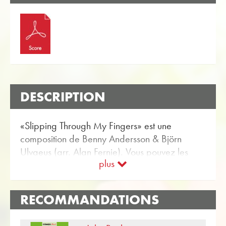
DESCRIPTION
«Slipping Through My Fingers» est une
composition de Benny Andersson & Björn
Ulvaeus (arr. Alan Fernie). Vous pouvez les
plus
trouver dans la boutique en ligne Obrasso
Partitions pour Orchestre d'Harmonie avec
l'article no. 19290 disponible. La partition est
RECOMMANDATIONS
classée dans Niveau de difficulté B / C (facile
à moyen). Plus Musique pour le divertissement