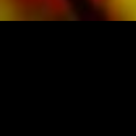
PARTITURAS Y MÚSICA DE OBRASSO
Obrasso-Verlag AG
Baselstrasse 23c · 4537 Wiedlisbach · Suiza
Protección de datos
|
Condiciones generales
|
Pie
de imprenta
COMPRA MÚSICA DEL EDITOR