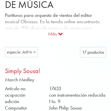
DE MÚSICA
Partituras para orquesta de vientos del editor
musical Obrasso. En la tienda online encontrarás
más de 700 obras de música de viento para
Más
orquestas de viento sinfónico de todas las clases de
fuerza. Ofrecemos partituras para orquestas de
viento con y sin instrumento solista o en
especie: ArtNr
17 productos
instrumentación reducida.
La música para cada ocasión puede ser buscada
fácilmente usando la función de filtro de género:
Simply Sousa!
Música de entretenimiento, música de películas y
March Medley
musicales, marchas, polcas, obras de apertura,
oberturas clásicas y transcripciones. De esta
Artículo no.
17433
manera, puedes encontrar rápidamente las
ocupación
con instrumentación reducida
partituras adecuadas para tu concierto anual,
edición
No. 9
himnos y música navideña para el concierto de tu
Compositor
John Philip Sousa