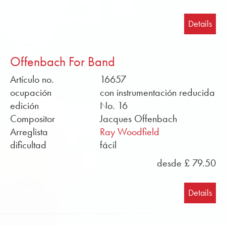
archivos de sonido y las partituras de muestra en
formato PDF se pueden encontrar de forma gratuita
Details
en la tienda online. Ordene las partituras de música
de viento de Obrasso en línea ahora.
Offenbach For Band
Artículo no.
16657
ocupación
con instrumentación reducida
edición
No. 16
Compositor
Jacques Offenbach
Arreglista
Ray Woodfield
dificultad
fácil
desde £ 79.50
Details