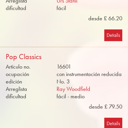
Arreglista
Urs Stähli
dificultad
fácil
desde £ 66.20
Details
Pop Classics
Artículo no.
16601
ocupación
con instrumentación reducida
edición
No. 3
Arreglista
Ray Woodfield
dificultad
fácil - medio
desde £ 79.50
Details