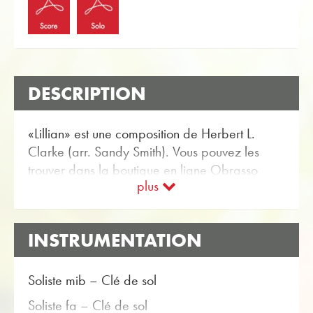
DESCRIPTION
«Lillian» est une composition de Herbert L.
Clarke (arr. Sandy Smith). Vous pouvez les
trouver dans la boutique en ligne Obrasso
plus
Partitions pour solistes de cuivres avec l'article
no. 18965 disponible. La partition est classée
dans Niveau de difficulté C (moyen). Plus
INSTRUMENTATION
Compositions originales pour solistes de cuivres
peuvent être trouvés en utilisant la fonction de
recherche flexible.
Soliste mib – Clé de sol
Utilisez le score d'essai gratuit pour «Lillian» et
Soliste fa – Clé de sol