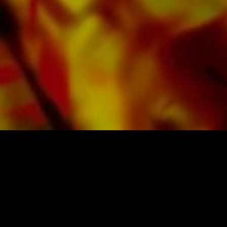
sur du papier de haute qualité. Le papier à
lettres légèrement jaunâtre offre un bon
contraste et est agréable pour les yeux dans
des conditions d'éclairage difficiles. La
livraison aux clients privés dans le monde
entier est gratuite. Commandez dès maintenant
votre partition directement auprès d'Obrasso
Verlag.
PARTITIONS ET MUSIQUE D'OBRASSO
Obrasso-Verlag AG
Baselstrasse 23c · 4537 Wiedlisbach · Suisse