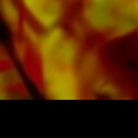
d'Harmonie, Orchestre Juniors, Ensemble de
cuivres, Ensemble à vent, Orchestre
Symphonique aussi bien que CDs et Éducation
musicale. Une grande partie de la littérature
de l'éditeur provenant de fanfares de premier
plan telles que le Black Dyke Band, le Cory
Band, le Brighouse & Rastrick Band ou
l'Oberaargauer Brass Band a été enregistrée
sur Obrasso Records. Tous les supports sonores
sont également disponibles numériquement sur
les portails populaires d'Apple, d'Amazon, de
Google, de Spotify et d'autres fournisseurs du
monde entier.
Toutes les partitions d'Obrasso sont produites
sur du papier de haute qualité. Le papier à
lettres légèrement jaunâtre offre un bon
contraste et est agréable pour les yeux dans