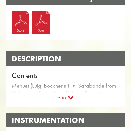
DESCRIPTION
Contents
Menuet (Luigi Boccherini) • Sarabande from
Violoncello-Suite No. 6 (Johann Sebastian
plus
Bach) • Berceuse (Edvard Grieg) •
Romanze (Roger Müller) • Lied ohne Worte,
op. 109 (Felix Mendelssohn-Bartholdy) •
INSTRUMENTATION
Largo from Xerxes (Georg Friedrich Händel)