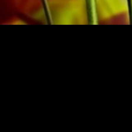
ASSO
ÉDITEUR 
se