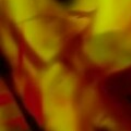
musicale suisse. En plus de la partition pour
Orchestre Symphonique vous trouverez
également de la littérature dans d'autres
formats tels que Brass Band, Orchestre
d'Harmonie, Orchestre Juniors, Ensemble de
cuivres, Ensemble à vent, Orchestre
Symphonique aussi bien que CDs et Éducation
musicale. Une grande partie de la littérature
de l'éditeur provenant de fanfares de premier
plan telles que le Black Dyke Band, le Cory
Band, le Brighouse & Rastrick Band ou
l'Oberaargauer Brass Band a été enregistrée
sur Obrasso Records. Tous les supports sonores
sont également disponibles numériquement sur
les portails populaires d'Apple, d'Amazon, de
Google, de Spotify et d'autres fournisseurs du
monde entier.