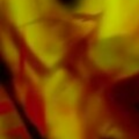
cuivres, Ensemble à vent, Orchestre
Symphonique aussi bien que CDs et Éducation
musicale. Une grande partie de la littérature
de l'éditeur provenant de fanfares de premier
plan telles que le Black Dyke Band, le Cory
Band, le Brighouse & Rastrick Band ou
l'Oberaargauer Brass Band a été enregistrée
sur Obrasso Records. Tous les supports sonores
sont également disponibles numériquement sur
les portails populaires d'Apple, d'Amazon, de
Google, de Spotify et d'autres fournisseurs du
monde entier.
Toutes les partitions d'Obrasso sont produites
sur du papier de haute qualité. Le papier à
lettres légèrement jaunâtre offre un bon
contraste et est agréable pour les yeux dans
des conditions d'éclairage difficiles. La