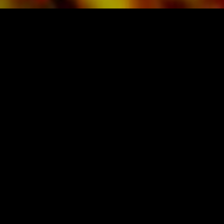
livraison aux clients privés dans le monde
entier est gratuite. Commandez dès maintenant
votre partition directement auprès d'Obrasso
Verlag.
PARTITIONS ET MUSIQUE D'OBRASSO
Obrasso-Verlag AG
Baselstrasse 23c · 4537 Wiedlisbach · Suisse
protection des donnes
|
CGV
|
mentions légales
ÉDITEUR DE MUSIQUE ORIGINALE