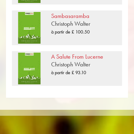
étapes plus de partitions de Goff Richards
pour Orchestre d'Harmonie. Afin que vous
Sambasaramba
puissiez compléter votre programme de
Christoph Walter
concert, toutes les partitions peuvent être
affichées en un clic sur Musique pour le
à partir de £ 100.50
divertissement dans le Niveau de difficulté C
(moyen) .
A Salute From Lucerne
«It's Showtime!» est l'une des nombreuses
Christoph Walter
compositions de musique pour cuivres publiées
à partir de £ 93.10
par Musikverlag Obrasso. À côté de Goff
Richards plus de 100 compositeurs et
arrangeurs travaillent pour la maison d'édition
musicale suisse. En plus de la partition pour
Orchestre d'Harmonie vous trouverez
également de la littérature dans d'autres
formats tels que Brass Band, Orchestre
d'Harmonie, Orchestre Juniors, Ensemble de