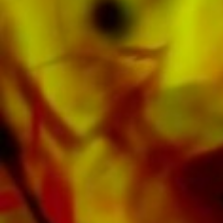
d'Apple, d'Amazon, de Google, de Spotify et
d'autres fournisseurs du monde entier.
Toutes les partitions d'Obrasso sont produites
sur du papier de haute qualité. Le papier à
lettres légèrement jaunâtre offre un bon
contraste et est agréable pour les yeux dans
des conditions d'éclairage difficiles. La
livraison aux clients privés dans le monde
entier est gratuite. Commandez dès maintenant
votre partition directement auprès d'Obrasso
Verlag.