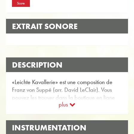
EXTRAIT SONORE
DESCRIPTION
«Leichte Kavallerie» est une composition de
Franz von Suppé (arr. David LeClair). Vous
pouvez les trouver dans la boutique en ligne
plus
Obrasso Partitions pour Ensemble de cuivres
avec l'article no. 19303 disponible. La partition
est classée dans Niveau de difficulté C
INSTRUMENTATION
(moyen). Plus musique classique pour