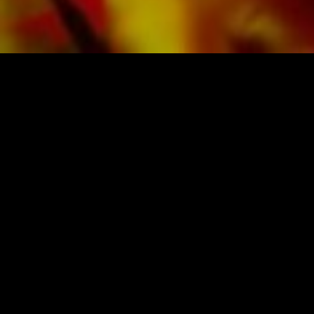
PARTITIONS ET MUSIQUE D'OBRASSO
Obrasso-Verlag AG
Baselstrasse 23c · 4537 Wiedlisbach · Suisse
protection des donnes
|
CGV
|
mentions légales
ÉDITEUR DE MUSIQUE ORIGINALE