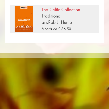
Brass Band, Orchestre d'Harmonie, Orchestre
The Celtic Collection
Juniors, Ensemble de cuivres, Ensemble à vent,
Traditional
Orchestre Symphonique aussi bien que CDs et
arr.Rob J. Hume
Éducation musicale. Une grande partie de la
littérature de l'éditeur provenant de fanfares
à partir de £ 36.50
de premier plan telles que le Black Dyke
Band, le Cory Band, le Brighouse & Rastrick
Band ou l'Oberaargauer Brass Band a été
enregistrée sur Obrasso Records. Tous les
supports sonores sont également disponibles
numériquement sur les portails populaires
d'Apple, d'Amazon, de Google, de Spotify et
d'autres fournisseurs du monde entier.
Toutes les partitions d'Obrasso sont produites
sur du papier de haute qualité. Le papier à
lettres légèrement jaunâtre offre un bon
contraste et est agréable pour les yeux dans