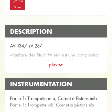
DESCRIPTION
AV 134/TrV 287
«Fanfare der Stadt Wien» est une composition
de Richard Strauss (arr. Howard Lorriman).
plus
Vous pouvez les trouver dans la boutique en
ligne Obrasso Partitions pour Ensemble de
cuivres avec l'article no. 19051 disponible. La
INSTRUMENTATION
partition est classée dans Niveau de difficulté
B / C (facile à moyen). Plus musique classique
Partie 1: Trompette mib, Cornet à Pistons mib
pour Ensemble de cuivres peuvent être trouvés
Partie 1: Trompette sib, Cornet à pistons sib
en utilisant la fonction de recherche flexible.