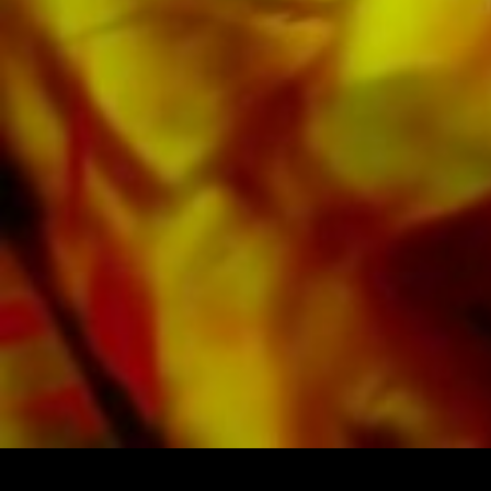
d'autres fournisseurs du monde entier.
Toutes les partitions d'Obrasso sont produites
sur du papier de haute qualité. Le papier à
lettres légèrement jaunâtre offre un bon
contraste et est agréable pour les yeux dans
des conditions d'éclairage difficiles. La
livraison aux clients privés dans le monde
entier est gratuite. Commandez dès maintenant
votre partition directement auprès d'Obrasso
Verlag.