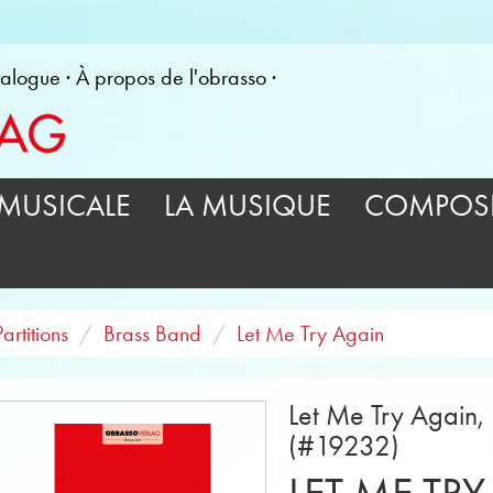
alogue
À propos de l'obrasso
MUSICALE
LA MUSIQUE
COMPOSI
Partitions
Brass Band
Let Me Try Again
Let Me Try Again, 
(#19232)