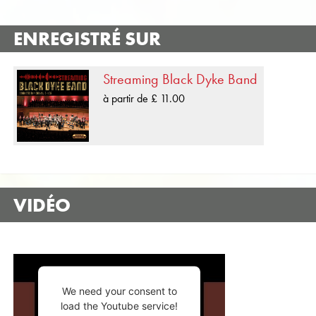
ENREGISTRÉ SUR
Streaming Black Dyke Band
à partir de £ 11.00
VIDÉO
We need your consent to
load the Youtube service!