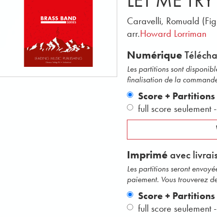
LET ME TR
Caravelli, Romuald (Fig
arr.
Howard Lorriman
Numérique
Téléch
Les partitions sont disponi
finalisation de la command
Score + Partitions
full score seulement
Imprimé
avec livrai
Les partitions seront envoy
paiement. Vous trouverez des 
Score + Partition
full score seulement 