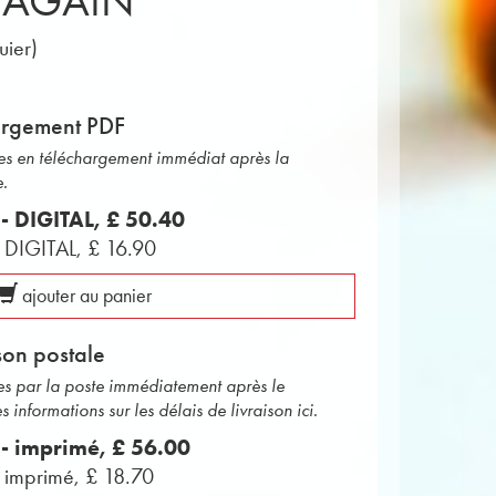
Y AGAIN
uier)
argement PDF
bles en téléchargement immédiat après la
e.
 - DIGITAL,
£ 50.40
 - DIGITAL,
£ 16.90
ajouter au panier
son postale
ées par la poste immédiatement après le
informations sur les délais de livraison ici.
s - imprimé,
£ 56.00
- imprimé,
£ 18.70