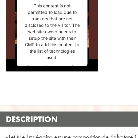
This content is not
permitted to load due to
trackers that are not
disclosed to the visitor. The
website owner needs to
setup the site with their
CMP to add this content to
the list of technologies
used.
Powered by
Usercentrics
Consent Management
Platform
DESCRIPTION
«Let Me Try Again» est une composition de Salvatore 