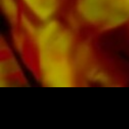
littérature de l'éditeur provenant de fanfares
de premier plan telles que le Black Dyke
Band, le Cory Band, le Brighouse & Rastrick
Band ou l'Oberaargauer Brass Band a été
enregistrée sur Obrasso Records. Tous les
supports sonores sont également disponibles
numériquement sur les portails populaires
d'Apple, d'Amazon, de Google, de Spotify et
d'autres fournisseurs du monde entier.
Toutes les partitions d'Obrasso sont produites
sur du papier de haute qualité. Le papier à
lettres légèrement jaunâtre offre un bon
contraste et est agréable pour les yeux dans
des conditions d'éclairage difficiles. La
livraison aux clients privés dans le monde
entier est gratuite. Commandez dès maintenant
votre partition directement auprès d'Obrasso
PARTITIONS ET MUSIQUE D'OBRASSO