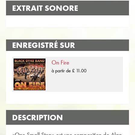
EXTRAIT SONORE
ENREGISTRÉ SUR
On Fire
à partir de £ 11.00
DESCRIPTION
«One Small Step» est une composition de Alan