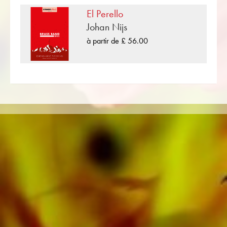
puissiez compléter votre programme de
El Perello
concert, toutes les partitions peuvent être
Johan Nijs
affichées en un clic sur Musique pour le
divertissement dans le Niveau de difficulté B
à partir de £ 56.00
(facile) .
«One Small Step» est l'une des nombreuses
compositions de musique pour cuivres publiées
par Musikverlag Obrasso. À côté de Alan
Fernie plus de 100 compositeurs et arrangeurs
travaillent pour la maison d'édition musicale
suisse. En plus de la partition pour Brass Band
vous trouverez également de la littérature dans
d'autres formats tels que Brass Band,
Orchestre d'Harmonie, Orchestre Juniors,
Ensemble de cuivres, Ensemble à vent,
Orchestre Symphonique aussi bien que CDs et
Éducation musicale. Une grande partie de la