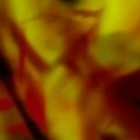
d'Apple, d'Amazon, de Google, de Spotify et
d'autres fournisseurs du monde entier.
Toutes les partitions d'Obrasso sont produites
sur du papier de haute qualité. Le papier à
lettres légèrement jaunâtre offre un bon
contraste et est agréable pour les yeux dans
des conditions d'éclairage difficiles. La
livraison aux clients privés dans le monde
entier est gratuite. Commandez dès maintenant
votre partition directement auprès d'Obrasso
Verlag.