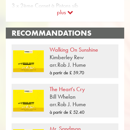
3 x 2ème Cornet à Pistons sib
Utilisez le score d'essai gratuit pour «Viva La
plus
2 x 3ème Cornet à Pistons sib
Vida» et obtenez une impression musicale à
1 x Bugle
partir des échantillons audio et des vidéos
1 x Saxhorn Alto mib
disponibles pour le Brass Band pièce. Avec la
RECOMMANDATIONS
2 x 1ère Saxhorn Alto mib
fonction de recherche conviviale dans la
1 x 1ère Baryton
boutique en ligne Obrasso, vous pouvez
Walking On Sunshine
2 x 2ème Baryton (2ème Trombone Ténor)
trouver en quelques étapes plus de partitions
Kimberley Rew
1 x 1ère Trombone Ténor
de Berryman, Buckland, Champion & Martin
arr.Rob J. Hume
1 x Trombone Basse
pour Brass Band. Afin que vous puissiez
2 x Euphonium
à partir de £ 59.70
compléter votre programme de concert, toutes
2 x Tuba mib
les partitions peuvent être affichées en un clic
2 x Tuba sib
The Heart's Cry
sur Musique pour le divertissement dans le
1 x Timbales
Bill Whelan
Niveau de difficulté B (facile) .
2 x Percussion / Batterie
arr.Rob J. Hume
«Viva La Vida» est l'une des nombreuses
à partir de £ 52.40
compositions de musique pour cuivres publiées
Partitions option également incluses pour:
par Musikverlag Obrasso. À côté de
1 x 1ère Trombone Ténor ut – Clé de fa
Mr. Sandman