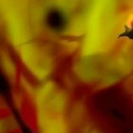
suisse. En plus de la partition pour Brass Band
vous trouverez également de la littérature dans
d'autres formats tels que Brass Band,
Orchestre d'Harmonie, Orchestre Juniors,
Ensemble de cuivres, Ensemble à vent,
Orchestre Symphonique aussi bien que CDs et
Éducation musicale. Une grande partie de la
littérature de l'éditeur provenant de fanfares
de premier plan telles que le Black Dyke
Band, le Cory Band, le Brighouse & Rastrick
Band ou l'Oberaargauer Brass Band a été
enregistrée sur Obrasso Records. Tous les
supports sonores sont également disponibles
numériquement sur les portails populaires
d'Apple, d'Amazon, de Google, de Spotify et
d'autres fournisseurs du monde entier.
Toutes les partitions d'Obrasso sont produites