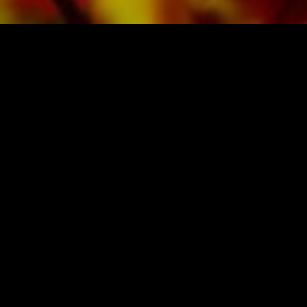
sur du papier de haute qualité. Le papier à
lettres légèrement jaunâtre offre un bon
contraste et est agréable pour les yeux dans
des conditions d'éclairage difficiles. La
livraison aux clients privés dans le monde
entier est gratuite. Commandez dès maintenant
votre partition directement auprès d'Obrasso
PARTITIONS ET MUSIQUE D'OBRASSO
Verlag.
Obrasso-Verlag AG
Baselstrasse 23c · 4537 Wiedlisbach · Suisse
protection des donnes
|
CGV
|
mentions légales
ÉDITEUR DE MUSIQUE ORIGINALE