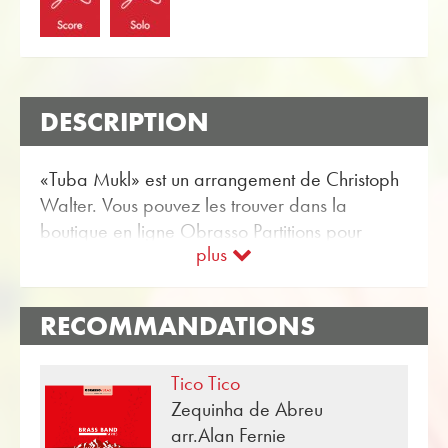
DESCRIPTION
«Tuba Mukl» est un arrangement de Christoph
Walter. Vous pouvez les trouver dans la
boutique en ligne Obrasso Partitions pour
plus
Brass Band avec l'article no. 17680
disponible. La partition est classée dans
Niveau de difficulté B / C (facile à moyen).
RECOMMANDATIONS
Plus Musique pour le divertissement pour Brass
Band peuvent être trouvés en utilisant la
Tico Tico
fonction de recherche flexible.
Zequinha de Abreu
Utilisez le score d'essai gratuit pour «Tuba
arr.Alan Fernie