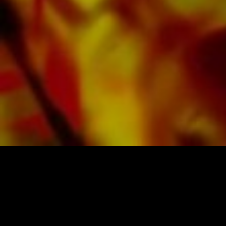
Band, le Cory Band, le Brighouse & Rastrick
Band ou l'Oberaargauer Brass Band a été
enregistrée sur Obrasso Records. Tous les
supports sonores sont également disponibles
numériquement sur les portails populaires
d'Apple, d'Amazon, de Google, de Spotify et
d'autres fournisseurs du monde entier.
Toutes les partitions d'Obrasso sont produites
sur du papier de haute qualité. Le papier à
lettres légèrement jaunâtre offre un bon
contraste et est agréable pour les yeux dans
des conditions d'éclairage difficiles. La
livraison aux clients privés dans le monde
entier est gratuite. Commandez dès maintenant
votre partition directement auprès d'Obrasso
Verlag.
PARTITIONS ET MUSIQUE D'OBRASSO