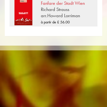
Fanfare der Stadt Wien
concert, toutes les partitions peuvent être
Richard Strauss
affichées en un clic sur musique classique dans
arr.Howard Lorriman
le Niveau de difficulté B / C (facile à moyen) .
à partir de £ 56.00
«The Ashokan Farewell» est l'une des
nombreuses compositions de musique pour
cuivres publiées par Musikverlag Obrasso. À
côté de Jay Ungar plus de 100 compositeurs
et arrangeurs travaillent pour la maison
d'édition musicale suisse. En plus de la partition
pour Brass Band vous trouverez également de
la littérature dans d'autres formats tels que
Brass Band, Orchestre d'Harmonie, Orchestre
Juniors, Ensemble de cuivres, Ensemble à vent,
Orchestre Symphonique aussi bien que CDs et
Éducation musicale. Une grande partie de la
littérature de l'éditeur provenant de fanfares
de premier plan telles que le Black Dyke