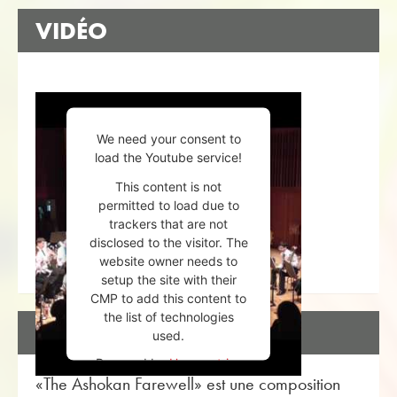
VIDÉO
We need your consent to
load the Youtube service!
This content is not
permitted to load due to
trackers that are not
disclosed to the visitor. The
website owner needs to
setup the site with their
CMP to add this content to
the list of technologies
DESCRIPTION
used.
Powered by
Usercentrics
«The Ashokan Farewell» est une composition
Consent Management