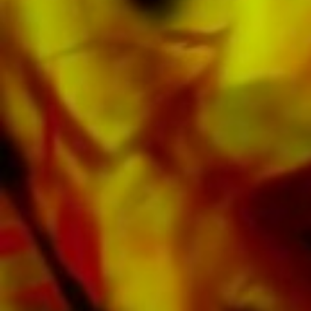
littérature de l'éditeur provenant de fanfares
de premier plan telles que le Black Dyke
Band, le Cory Band, le Brighouse & Rastrick
Band ou l'Oberaargauer Brass Band a été
enregistrée sur Obrasso Records. Tous les
supports sonores sont également disponibles
numériquement sur les portails populaires
d'Apple, d'Amazon, de Google, de Spotify et
d'autres fournisseurs du monde entier.
Toutes les partitions d'Obrasso sont produites
sur du papier de haute qualité. Le papier à
lettres légèrement jaunâtre offre un bon
contraste et est agréable pour les yeux dans
des conditions d'éclairage difficiles. La
livraison aux clients privés dans le monde
entier est gratuite. Commandez dès maintenant
votre partition directement auprès d'Obrasso