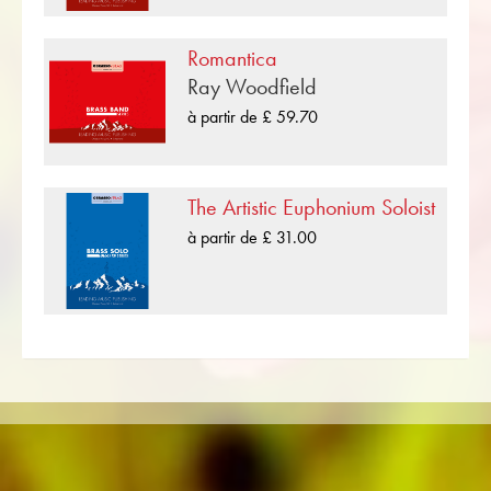
de Ray Woodfield pour Brass Band. Afin que
vous puissiez compléter votre programme de
Romantica
concert, toutes les partitions peuvent être
Ray Woodfield
affichées en un clic sur Compositions originales
dans le Niveau de difficulté C (moyen) .
à partir de £ 59.70
«Euphoria» est l'une des nombreuses
compositions de musique pour cuivres publiées
The Artistic Euphonium Soloist
par Musikverlag Obrasso. À côté de Ray
à partir de £ 31.00
Woodfield plus de 100 compositeurs et
arrangeurs travaillent pour la maison d'édition
musicale suisse. En plus de la partition pour
Brass Band vous trouverez également de la
littérature dans d'autres formats tels que Brass
Band, Orchestre d'Harmonie, Orchestre
Juniors, Ensemble de cuivres, Ensemble à vent,
Orchestre Symphonique aussi bien que CDs et
Éducation musicale. Une grande partie de la