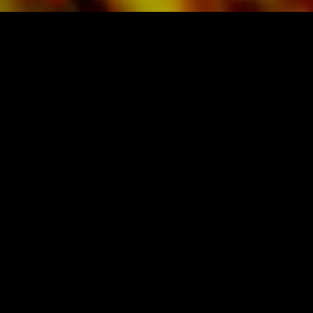
Verlag.
PARTITIONS ET MUSIQUE D'OBRASSO
Obrasso-Verlag AG
Baselstrasse 23c · 4537 Wiedlisbach · Suisse
protection des donnes
|
CGV
|
mentions légales
ÉDITEUR DE MUSIQUE ORIGINALE