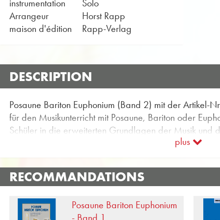
instrumentation
Solo
Arrangeur
Horst Rapp
maison d'édition
Rapp-Verlag
DESCRIPTION
Posaune Bariton Euphonium (Band 2) mit der Artikel-Nr. 
für den Musikunterricht mit Posaune, Bariton oder Eup
Schüler in die erweiterten Grundlagen der Musik und de
plus
aus zehn verschiedenen Einheiten. Jede Einheit behande
Thema, das durch geeignete Etüden und Spielstücke er
Vorzeichen verändert sich bis zu fünf b-Vorzeichen un
RECOMMANDATIONS
Eingeschobene Tonleiterstudien helfen, dieses Problem
manuelle Automatik. Zusätzliche rhythmische Übungen
Posaune Bariton Euphonium
Intervallstudien dienen der Sicherheit im Umgang mit mu
- Band 1
Spielstücke, Lieder, Etüden und Duette vermitteln dem 