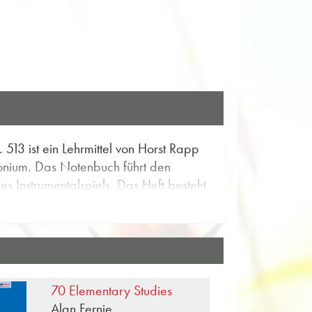
513 ist ein Lehrmittel von Horst Rapp
honium. Das Notenbuch führt den
s Instrumentalspiels. Das Heft besteht
lt ein bestimmtes musikalisches
arbeitet wird. Die Anzahl der
d einem Kreuz-Vorzeichen.
 zu bewältigen und fördern die
, Taktwechselübungen und
70 Elementary Studies
sikalischen Strukturen. Viele
Alan Fernie
Schüler die Bausteine der Musik.