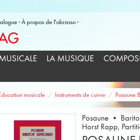
alogue
À propos de l'obrasso
MUSICALE
LA MUSIQUE
COMPOSI
Éducation musicale
Instruments de cuivre
Posaune B
Posaune • Barito
Horst Rapp, Partit