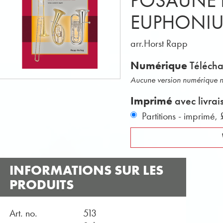
POSAUNE 
EUPHONIU
arr.Horst Rapp
Numérique
Téléch
Aucune version numérique n'
Imprimé
avec livrai
Partitions - imprimé,
INFORMATIONS SUR LES
PRODUITS
Art. no.
513