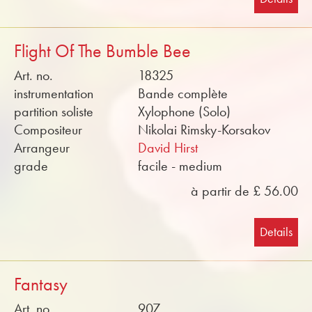
Flight Of The Bumble Bee
Art. no.
18325
instrumentation
Bande complète
partition soliste
Xylophone (Solo)
Compositeur
Nikolai Rimsky-Korsakov
Arrangeur
David Hirst
grade
facile - medium
à partir de £ 56.00
Details
Fantasy
Art. no.
907